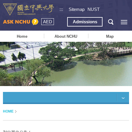
:::
Sitemap
NUST
AED
Admissions
Home
About NCHU
Map
HOME