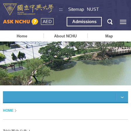
:::
Sitemap
NUST
AED
Admissions
Home
About NCHU
Map
HOME