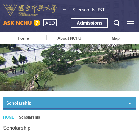
:::
Sitemap
NUST
AED
Admissions
Home
About NCHU
Map
Scholarship
HOME
Scholarship
Scholarship