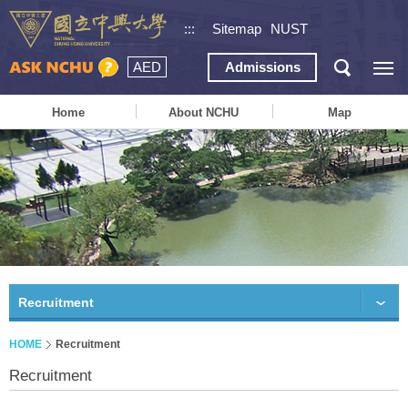
:::
Sitemap
NUST
AED
Admissions
Home
About NCHU
Map
Recruitment
HOME
Recruitment
Recruitment