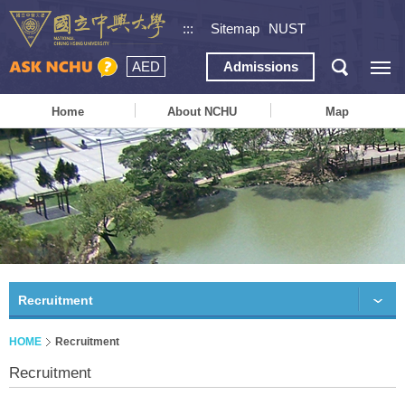
:::
Sitemap
NUST
AED
Admissions
Home
About NCHU
Map
Recruitment
HOME
Recruitment
Recruitment