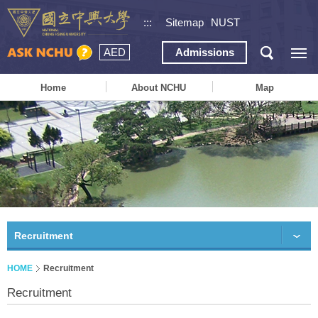
:::
Sitemap
NUST
AED
Admissions
Home
About NCHU
Map
Recruitment
HOME
Recruitment
Recruitment