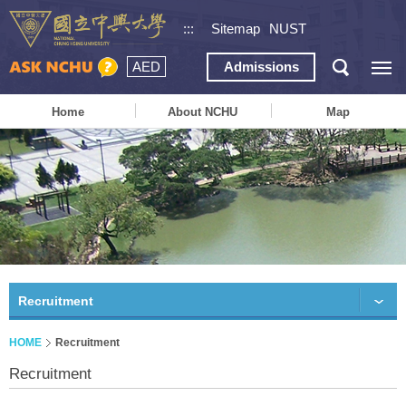
:::
Sitemap
NUST
AED
Admissions
Home
About NCHU
Map
Recruitment
HOME
Recruitment
Recruitment