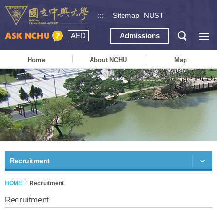
:::
Sitemap
NUST
AED
Admissions
Home
About NCHU
Map
Recruitment
HOME
Recruitment
Recruitment