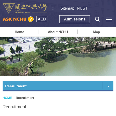
:::
Sitemap
NUST
AED
Admissions
Home
About NCHU
Map
Recruitment
HOME
Recruitment
Recruitment