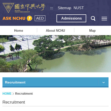
:::
Sitemap
NUST
AED
Admissions
Home
About NCHU
Map
Recruitment
HOME
Recruitment
Recruitment