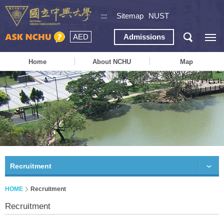
:::
Sitemap
NUST
AED
Admissions
Home
About NCHU
Map
Recruitment
HOME
Recruitment
Recruitment