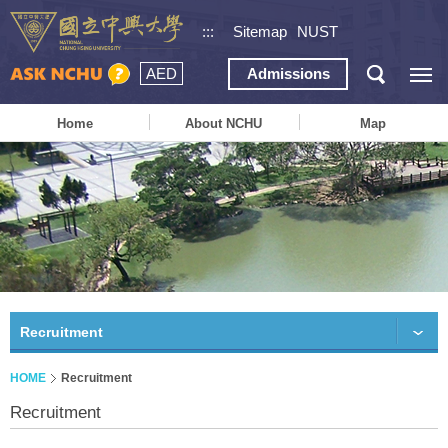
:::
Sitemap
NUST
AED
Admissions
Home
About NCHU
Map
Recruitment
HOME
Recruitment
Recruitment