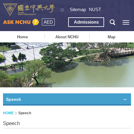
:::
Sitemap
NUST
AED
Admissions
Home
About NCHU
Map
Speech
HOME
Speech
Speech