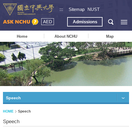
:::
Sitemap
NUST
AED
Admissions
Home
About NCHU
Map
Speech
HOME
Speech
Speech