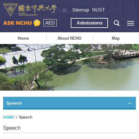
:::
Sitemap
NUST
AED
Admissions
Home
About NCHU
Map
Speech
HOME
Speech
Speech