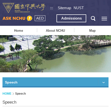
:::
Sitemap
NUST
AED
Admissions
Home
About NCHU
Map
Speech
HOME
Speech
Speech