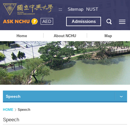
:::
Sitemap
NUST
AED
Admissions
Home
About NCHU
Map
Speech
HOME
Speech
Speech