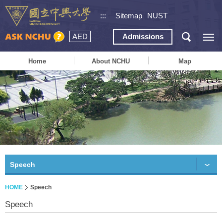
:::
Sitemap
NUST
AED
Admissions
Home
About NCHU
Map
Speech
HOME
Speech
Speech