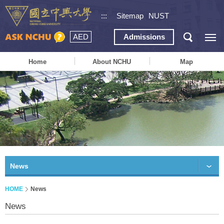
:::
Sitemap
NUST
AED
Admissions
Home
About NCHU
Map
News
HOME
News
News