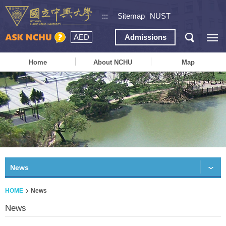
:::
Sitemap
NUST
AED
Admissions
Home
About NCHU
Map
News
HOME
News
News