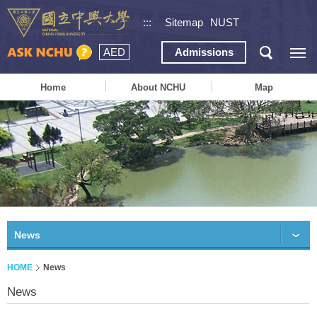
:::
Sitemap
NUST
AED
Admissions
Home
About NCHU
Map
News
HOME
News
News