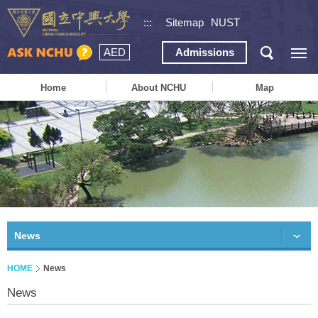
:::
Sitemap
NUST
AED
Admissions
Home
About NCHU
Map
News
HOME
News
News