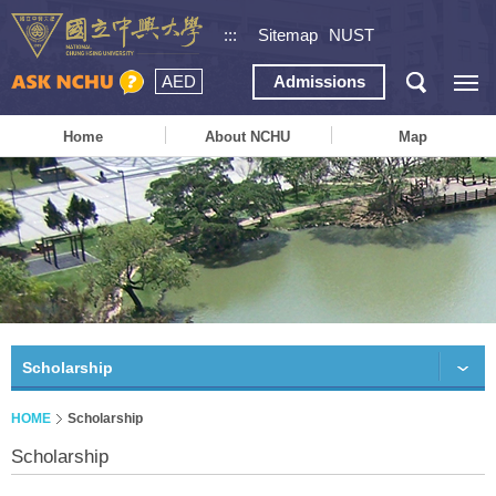
:::
Sitemap
NUST
AED
Admissions
Home
About NCHU
Map
Scholarship
HOME
Scholarship
Scholarship