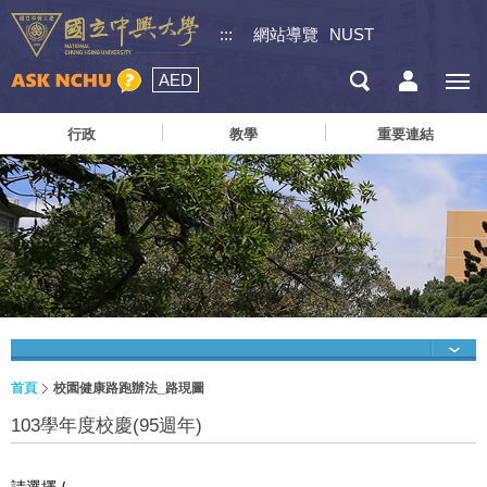
:::
網站導覽
NUST
AED
行政
教學
重要連結
首頁
校園健康路跑辦法_路現圖
103學年度校慶(95週年)
請選擇 /