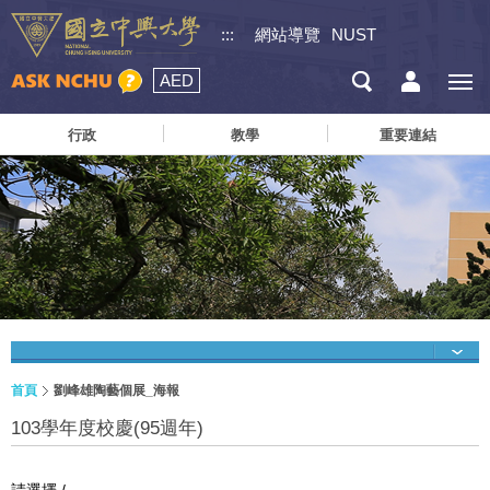
:::
網站導覽
NUST
AED
行政
教學
重要連結
首頁
劉峰雄陶藝個展_海報
103學年度校慶(95週年)
請選擇 /