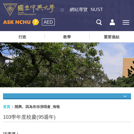
:::
網站導覽
NUST
AED
行政
教學
重要連結
首頁
開興。因為有你演唱會_海報
103學年度校慶(95週年)
請選擇 /