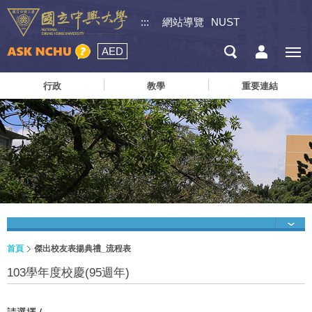
:::
網站導覽
NUST
AED
行政
教學
重要連結
首頁
傑出校友表揚典禮_流程表
103學年度校慶(95週年)
請選擇 /