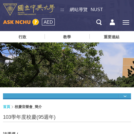
:::
網站導覽
NUST
AED
行政
教學
重要連結
首頁
校慶音樂會_簡介
103學年度校慶(95週年)
請選擇 /