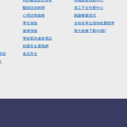
特約醫院診所清單
有機農業推動中心
醫師諮詢時間
員工子女托嬰中心
心理諮商服務
圓廳餐廳資訊
學生保險
全校各單位場地收費標準
健康保險
興大校徽下載(AI檔)
學校緊急連絡電話
校園安全通報網
系統
食品安全
入