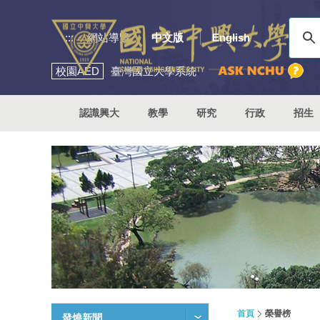
:::
網站導覽
中文版
English
校園
AED
臺灣國立大學系統
認識興大
教學
研究
行政
招生
首頁
榮譽榜
發燒新聞