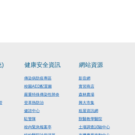
)
健康安全資訊
網站資源
傳染病防疫專區
影音網
校園AED配置圖
實習商店
嚴重特殊傳染性肺炎
森林農場
管
登革熱防治
興大市集
健諮中心
租屋資訊網
駐警隊
獸醫教學醫院
校內緊急報案亭
土壤調查試驗中心