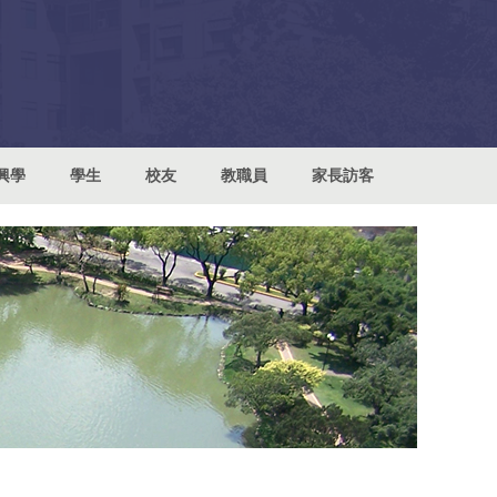
興學
學生
校友
教職員
家長訪客