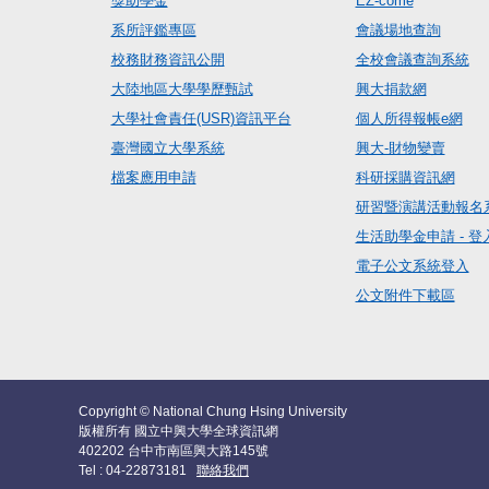
獎助學金
EZ-come
系所評鑑專區
會議場地查詢
校務財務資訊公開
全校會議查詢系統
大陸地區大學學歷甄試
興大捐款網
大學社會責任(USR)資訊平台
個人所得報帳e網
臺灣國立大學系統
興大-財物變賣
檔案應用申請
科研採購資訊網
研習暨演講活動報名
生活助學金申請 - 登
電子公文系統登入
公文附件下載區
Copyright © National Chung Hsing University
版權所有 國立中興大學全球資訊網
402202 台中市南區興大路145號
Tel : 04-22873181
聯絡我們