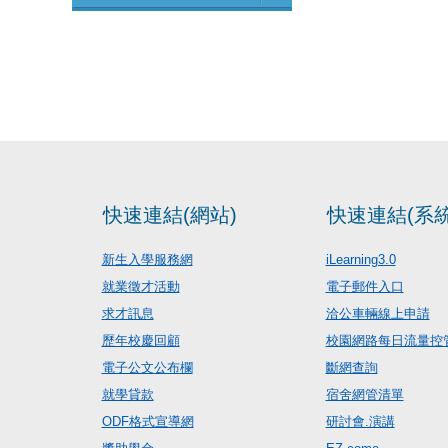
快速連結(網站)
快速連結(系統
新生入學服務網
iLearning3.0
就業徵才活動
電子郵件入口
求才訊息
洽公車輛線上申請
歷年校慶回顧
校園網路每日流量控
電子公文公布欄
斷網查詢
就學貸款
宿舍網管清單
ODF格式宣導網
研討會.演講