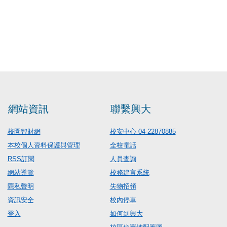
網站資訊
聯繫興大
校園智財網
校安中心 04-22870885
本校個人資料保護與管理
全校電話
RSS訂閱
人員查詢
網站導覽
校務建言系統
隱私聲明
失物招領
資訊安全
校內停車
登入
如何到興大