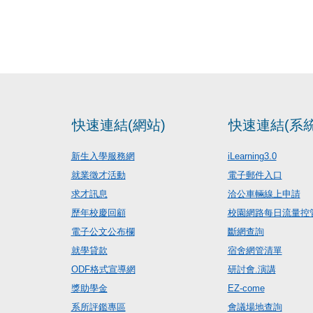
快速連結(網站)
快速連結(系統
新生入學服務網
iLearning3.0
就業徵才活動
電子郵件入口
求才訊息
洽公車輛線上申請
歷年校慶回顧
校園網路每日流量控
電子公文公布欄
斷網查詢
就學貸款
宿舍網管清單
ODF格式宣導網
研討會.演講
獎助學金
EZ-come
系所評鑑專區
會議場地查詢