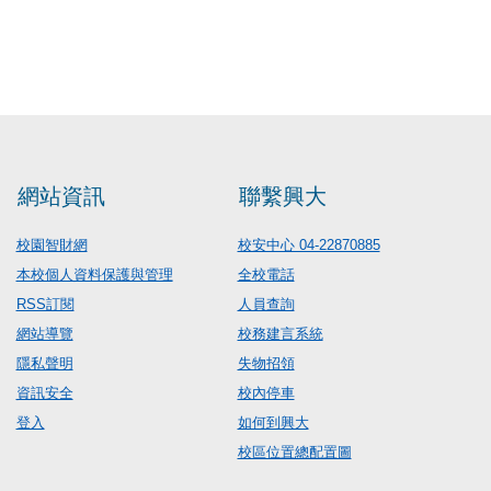
網站資訊
聯繫興大
校園智財網
校安中心 04-22870885
本校個人資料保護與管理
全校電話
RSS訂閱
人員查詢
網站導覽
校務建言系統
隱私聲明
失物招領
資訊安全
校內停車
登入
如何到興大
校區位置總配置圖