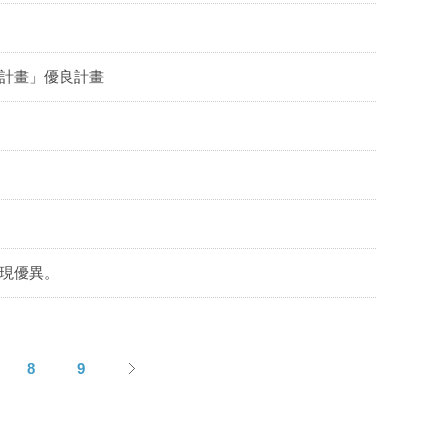
究計畫」優良計畫
表現優異。
8
9