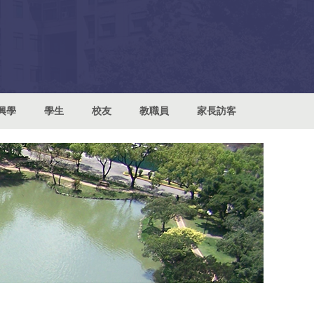
興學
學生
校友
教職員
家長訪客