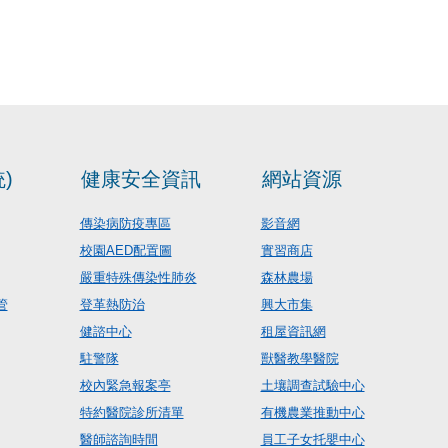
)
健康安全資訊
網站資源
傳染病防疫專區
影音網
校園AED配置圖
實習商店
嚴重特殊傳染性肺炎
森林農場
管
登革熱防治
興大市集
健諮中心
租屋資訊網
駐警隊
獸醫教學醫院
校內緊急報案亭
土壤調查試驗中心
特約醫院診所清單
有機農業推動中心
醫師諮詢時間
員工子女托嬰中心