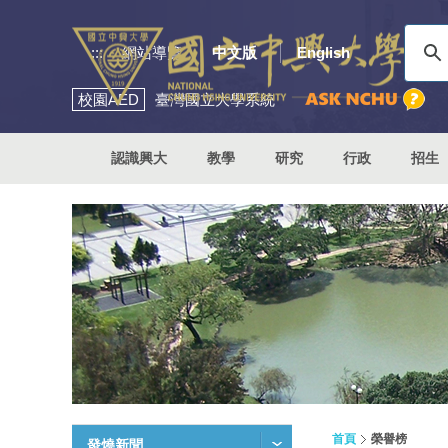
:::
網站導覽
中文版
English
校園
AED
臺灣國立大學系統
認識興大
教學
研究
行政
招生
首頁
榮譽榜
發燒新聞