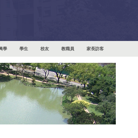
興學
學生
校友
教職員
家長訪客