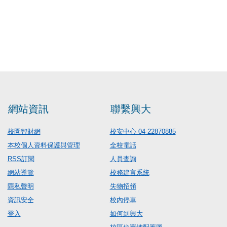
網站資訊
聯繫興大
校園智財網
校安中心 04-22870885
本校個人資料保護與管理
全校電話
RSS訂閱
人員查詢
網站導覽
校務建言系統
隱私聲明
失物招領
資訊安全
校內停車
登入
如何到興大