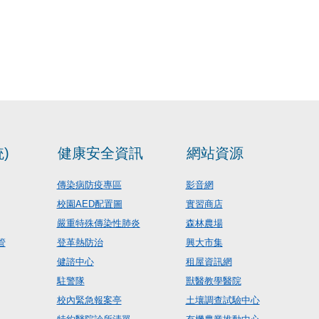
)
健康安全資訊
網站資源
傳染病防疫專區
影音網
校園AED配置圖
實習商店
嚴重特殊傳染性肺炎
森林農場
管
登革熱防治
興大市集
健諮中心
租屋資訊網
駐警隊
獸醫教學醫院
校內緊急報案亭
土壤調查試驗中心