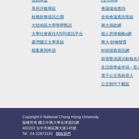
獎助學金
EZ-come
系所評鑑專區
會議場地查詢
校務財務資訊公開
全校會議查詢系統
大陸地區大學學歷甄試
興大捐款網
大學社會責任(USR)資訊平台
個人所得報帳e網
臺灣國立大學系統
興大-財物變賣
檔案應用申請
科研採購資訊網
研習暨演講活動報名
生活助學金申請 - 登
電子公文系統登入
公文附件下載區
Copyright © National Chung Hsing University
版權所有 國立中興大學全球資訊網
402202 台中市南區興大路145號
Tel : 04-22873181
聯絡我們