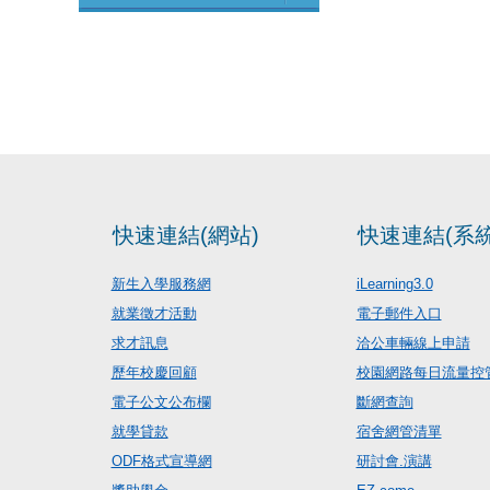
快速連結(網站)
快速連結(系統
新生入學服務網
iLearning3.0
就業徵才活動
電子郵件入口
求才訊息
洽公車輛線上申請
歷年校慶回顧
校園網路每日流量控
電子公文公布欄
斷網查詢
就學貸款
宿舍網管清單
ODF格式宣導網
研討會.演講