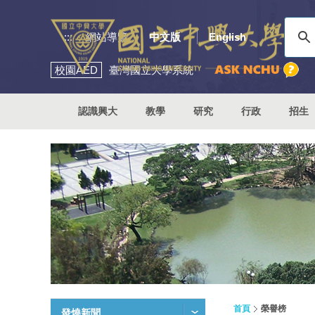
:::
網站導覽
中文版
English
校園
AED
臺灣國立大學系統
認識興大
教學
研究
行政
招生
首頁
榮譽榜
發燒新聞