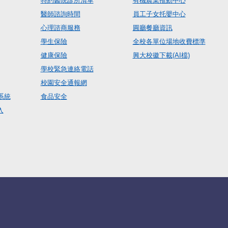
特約醫院診所清單
有機農業推動中心
醫師諮詢時間
員工子女托嬰中心
心理諮商服務
圓廳餐廳資訊
學生保險
全校各單位場地收費標準
健康保險
興大校徽下載(AI檔)
學校緊急連絡電話
校園安全通報網
系統
食品安全
入