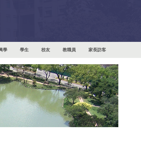
興學
學生
校友
教職員
家長訪客