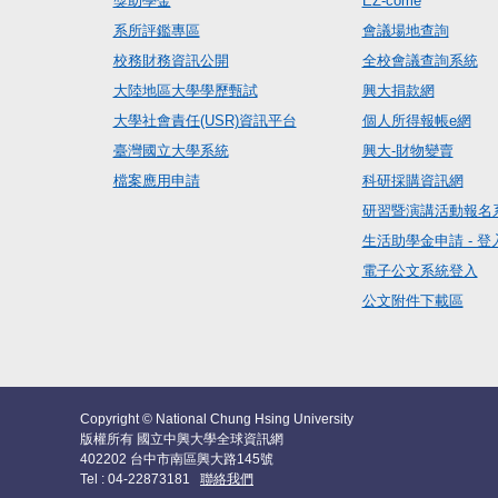
獎助學金
EZ-come
系所評鑑專區
會議場地查詢
校務財務資訊公開
全校會議查詢系統
大陸地區大學學歷甄試
興大捐款網
大學社會責任(USR)資訊平台
個人所得報帳e網
臺灣國立大學系統
興大-財物變賣
檔案應用申請
科研採購資訊網
研習暨演講活動報名
生活助學金申請 - 登
電子公文系統登入
公文附件下載區
Copyright © National Chung Hsing University
版權所有 國立中興大學全球資訊網
402202 台中市南區興大路145號
Tel : 04-22873181
聯絡我們