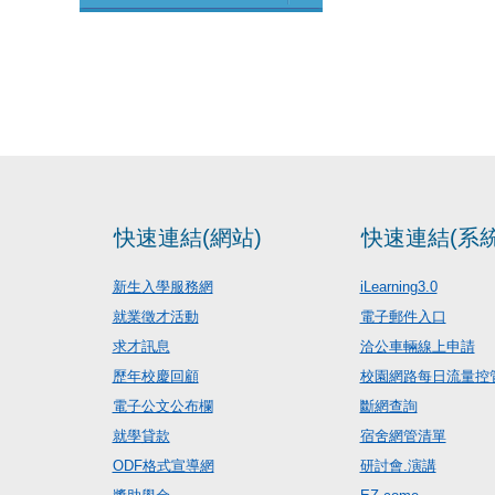
快速連結(網站)
快速連結(系統
新生入學服務網
iLearning3.0
就業徵才活動
電子郵件入口
求才訊息
洽公車輛線上申請
歷年校慶回顧
校園網路每日流量控
電子公文公布欄
斷網查詢
就學貸款
宿舍網管清單
ODF格式宣導網
研討會.演講