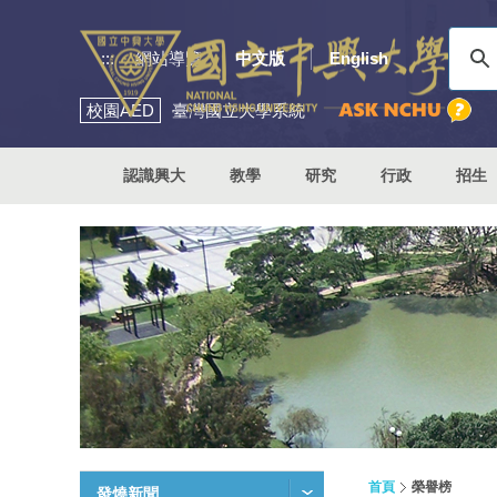
:::
網站導覽
中文版
English
校園
AED
臺灣國立大學系統
認識興大
教學
研究
行政
招生
首頁
榮譽榜
發燒新聞