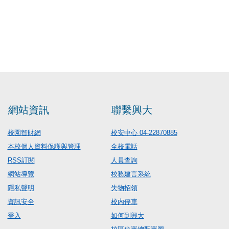
網站資訊
聯繫興大
校園智財網
校安中心 04-22870885
本校個人資料保護與管理
全校電話
RSS訂閱
人員查詢
網站導覽
校務建言系統
隱私聲明
失物招領
資訊安全
校內停車
登入
如何到興大