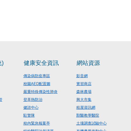
)
健康安全資訊
網站資源
傳染病防疫專區
影音網
校園AED配置圖
實習商店
嚴重特殊傳染性肺炎
森林農場
管
登革熱防治
興大市集
健諮中心
租屋資訊網
駐警隊
獸醫教學醫院
校內緊急報案亭
土壤調查試驗中心