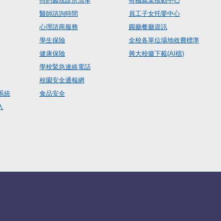
特約醫院診所清單
有機農業推動中心
醫師諮詢時間
員工子女托嬰中心
心理諮商服務
圓廳餐廳資訊
學生保險
全校各單位場地收費標準
健康保險
興大校徽下載(AI檔)
學校緊急連絡電話
校園安全通報網
系統
食品安全
入