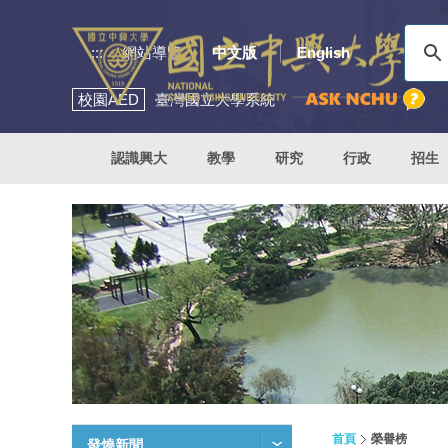
:::
網站導覽
中文版
English
校園
AED
臺灣國立大學系統
認識興大
教學
研究
行政
招生
首頁
榮譽榜
發燒新聞