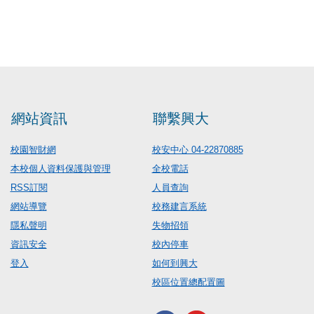
網站資訊
聯繫興大
校園智財網
校安中心 04-22870885
本校個人資料保護與管理
全校電話
RSS訂閱
人員查詢
網站導覽
校務建言系統
隱私聲明
失物招領
資訊安全
校內停車
登入
如何到興大
校區位置總配置圖