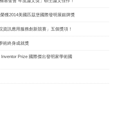
楠基金會 年度論文獎」碩士論文佳作！
ck」榮獲2014美國匹茲堡國際發明展銀牌獎
校院資訊應用服務創新競賽」五個獎項！
發明家學術終身成就獎
Inventor Prize 國際傑出發明家學術國