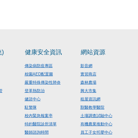
)
健康安全資訊
網站資源
傳染病防疫專區
影音網
校園AED配置圖
實習商店
嚴重特殊傳染性肺炎
森林農場
管
登革熱防治
興大市集
健諮中心
租屋資訊網
駐警隊
獸醫教學醫院
校內緊急報案亭
土壤調查試驗中心
特約醫院診所清單
有機農業推動中心
醫師諮詢時間
員工子女托嬰中心