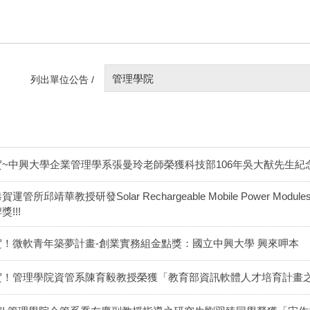
管理學院
列出單位公告 /
賀~中興大學企業管理學系張曼玲老師榮獲科技部106年吳大猷先生紀
賀運管所邱靖華教授研發Solar Rechargeable Mobile Power Modul
獎!!!
賀！微軟青年築夢計畫-創業實務組金點獎：國立中興大學 興來呷本
賀！管理學院資管系陳育毅教授榮獲「教育部資訊軟體人才培育計畫