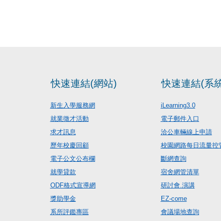
快速連結(網站)
快速連結(系統
新生入學服務網
iLearning3.0
就業徵才活動
電子郵件入口
求才訊息
洽公車輛線上申請
歷年校慶回顧
校園網路每日流量控
電子公文公布欄
斷網查詢
就學貸款
宿舍網管清單
ODF格式宣導網
研討會.演講
獎助學金
EZ-come
系所評鑑專區
會議場地查詢