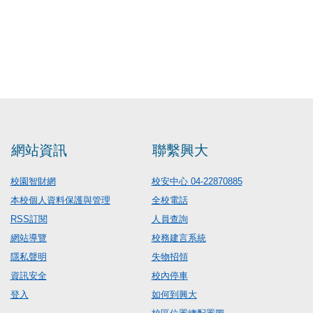
網站資訊
聯繫興大
校園智財網
校安中心 04-22870885
本校個人資料保護與管理
全校電話
RSS訂閱
人員查詢
網站導覽
校務建言系統
隱私聲明
失物招領
資訊安全
校內停車
登入
如何到興大