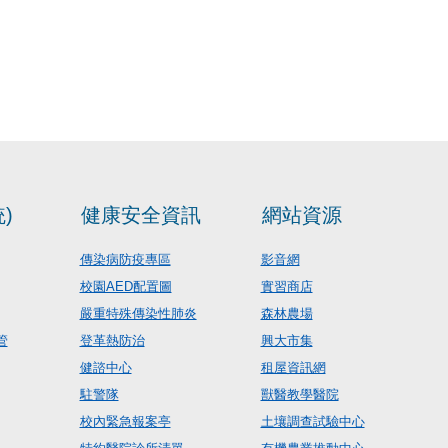
)
健康安全資訊
網站資源
傳染病防疫專區
影音網
校園AED配置圖
實習商店
嚴重特殊傳染性肺炎
森林農場
管
登革熱防治
興大市集
健諮中心
租屋資訊網
駐警隊
獸醫教學醫院
校內緊急報案亭
土壤調查試驗中心