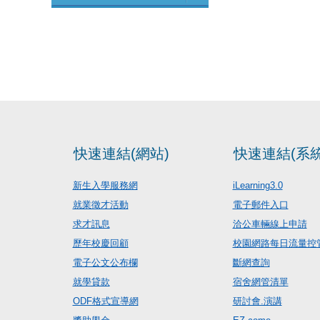
快速連結(網站)
快速連結(系統
新生入學服務網
iLearning3.0
就業徵才活動
電子郵件入口
求才訊息
洽公車輛線上申請
歷年校慶回顧
校園網路每日流量控
電子公文公布欄
斷網查詢
就學貸款
宿舍網管清單
ODF格式宣導網
研討會.演講