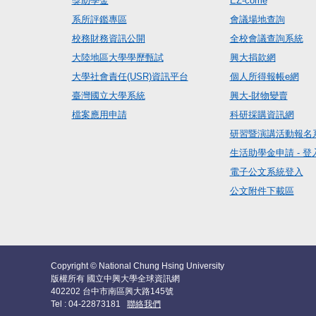
獎助學金
EZ-come
系所評鑑專區
會議場地查詢
校務財務資訊公開
全校會議查詢系統
大陸地區大學學歷甄試
興大捐款網
大學社會責任(USR)資訊平台
個人所得報帳e網
臺灣國立大學系統
興大-財物變賣
檔案應用申請
科研採購資訊網
研習暨演講活動報名
生活助學金申請 - 登
電子公文系統登入
公文附件下載區
Copyright © National Chung Hsing University
版權所有 國立中興大學全球資訊網
402202 台中市南區興大路145號
Tel : 04-22873181
聯絡我們