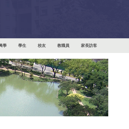
興學
學生
校友
教職員
家長訪客