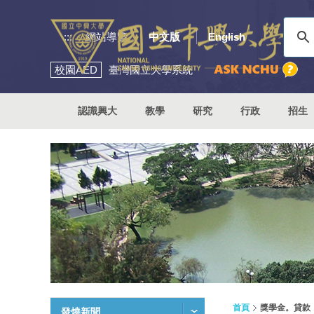
:::
網站導覽
中文版
English
校園
AED
臺灣國立大學系統
認識興大
教學
研究
行政
招生
首頁
獎學金。貸款
發燒新聞