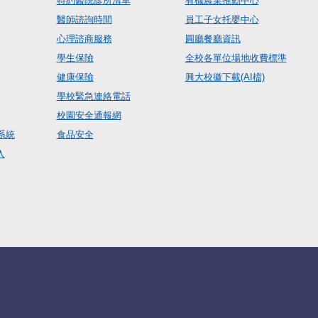
特約醫院診所清單
有機農業推動中心
醫師諮詢時間
員工子女托嬰中心
心理諮商服務
圓廳餐廳資訊
學生保險
全校各單位場地收費標準
健康保險
興大校徽下載(AI檔)
學校緊急連絡電話
校園安全通報網
系統
食品安全
入