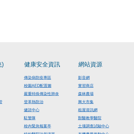
)
健康安全資訊
網站資源
傳染病防疫專區
影音網
校園AED配置圖
實習商店
嚴重特殊傳染性肺炎
森林農場
管
登革熱防治
興大市集
健諮中心
租屋資訊網
駐警隊
獸醫教學醫院
校內緊急報案亭
土壤調查試驗中心