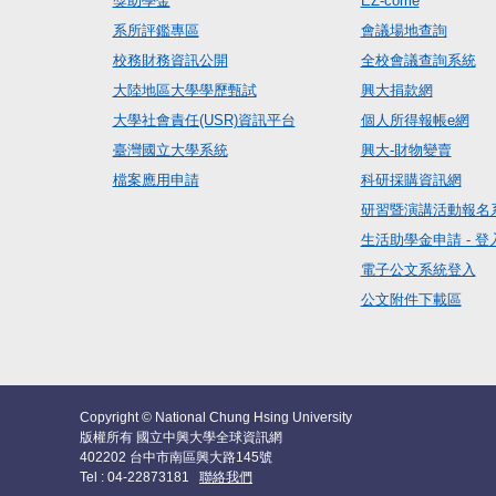
獎助學金
EZ-come
系所評鑑專區
會議場地查詢
校務財務資訊公開
全校會議查詢系統
大陸地區大學學歷甄試
興大捐款網
大學社會責任(USR)資訊平台
個人所得報帳e網
臺灣國立大學系統
興大-財物變賣
檔案應用申請
科研採購資訊網
研習暨演講活動報名
生活助學金申請 - 登
電子公文系統登入
公文附件下載區
Copyright © National Chung Hsing University
版權所有 國立中興大學全球資訊網
402202 台中市南區興大路145號
Tel : 04-22873181
聯絡我們