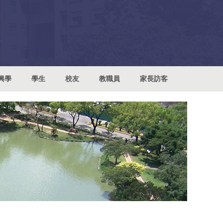
興學
學生
校友
教職員
家長訪客