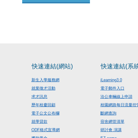
快速連結(網站)
快速連結(系統
新生入學服務網
iLearning3.0
就業徵才活動
電子郵件入口
求才訊息
洽公車輛線上申請
歷年校慶回顧
校園網路每日流量控
電子公文公布欄
斷網查詢
就學貸款
宿舍網管清單
ODF格式宣導網
研討會.演講