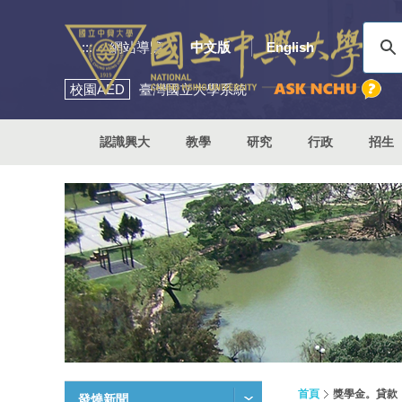
:::
網站導覽
中文版
English
校園
AED
臺灣國立大學系統
認識興大
教學
研究
行政
招生
首頁
獎學金。貸款
發燒新聞