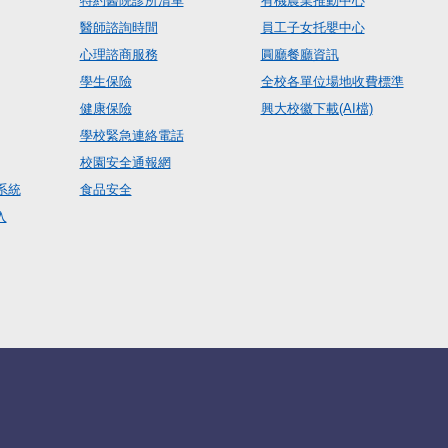
特約醫院診所清單
有機農業推動中心
醫師諮詢時間
員工子女托嬰中心
心理諮商服務
圓廳餐廳資訊
學生保險
全校各單位場地收費標準
健康保險
興大校徽下載(AI檔)
學校緊急連絡電話
校園安全通報網
系統
食品安全
入