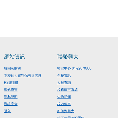
網站資訊
聯繫興大
校園智財網
校安中心 04-22870885
本校個人資料保護與管理
全校電話
RSS訂閱
人員查詢
網站導覽
校務建言系統
隱私聲明
失物招領
資訊安全
校內停車
登入
如何到興大