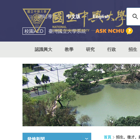
:::
網站導覽
中文版
English
校園
AED
臺灣國立大學系統
認識興大
教學
研究
行政
招生
首頁
招生。徵才。
發燒新聞