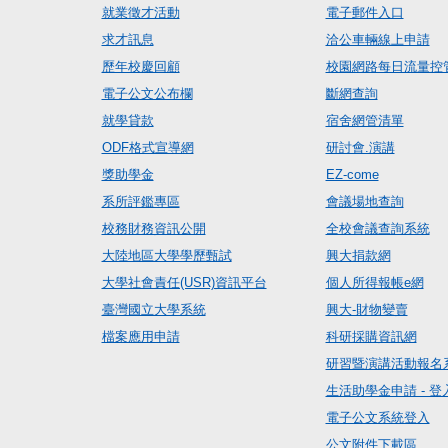
就業徵才活動
電子郵件入口
求才訊息
洽公車輛線上申請
歷年校慶回顧
校園網路每日流量控
電子公文公布欄
斷網查詢
就學貸款
宿舍網管清單
ODF格式宣導網
研討會.演講
獎助學金
EZ-come
系所評鑑專區
會議場地查詢
校務財務資訊公開
全校會議查詢系統
大陸地區大學學歷甄試
興大捐款網
大學社會責任(USR)資訊平台
個人所得報帳e網
臺灣國立大學系統
興大-財物變賣
檔案應用申請
科研採購資訊網
研習暨演講活動報名
生活助學金申請 - 登
電子公文系統登入
公文附件下載區