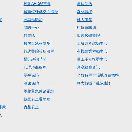
校園AED配置圖
實習商店
嚴重特殊傳染性肺炎
森林農場
管
登革熱防治
興大市集
健諮中心
租屋資訊網
駐警隊
獸醫教學醫院
校內緊急報案亭
土壤調查試驗中心
特約醫院診所清單
有機農業推動中心
醫師諮詢時間
員工子女托嬰中心
心理諮商服務
圓廳餐廳資訊
學生保險
全校各單位場地收費標準
健康保險
興大校徽下載(AI檔)
學校緊急連絡電話
校園安全通報網
系統
食品安全
入