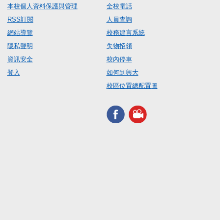
本校個人資料保護與管理
全校電話
RSS訂閱
人員查詢
網站導覽
校務建言系統
隱私聲明
失物招領
資訊安全
校內停車
登入
如何到興大
校區位置總配置圖