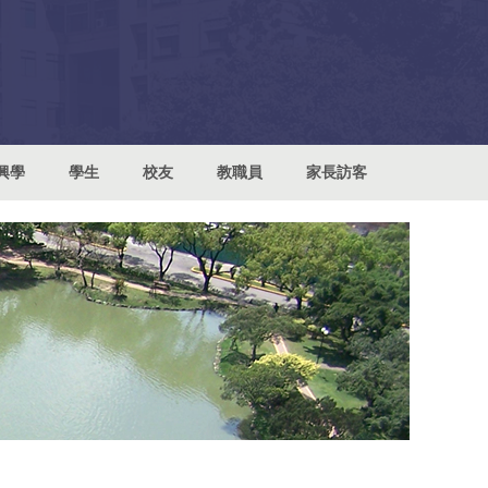
興學
學生
校友
教職員
家長訪客