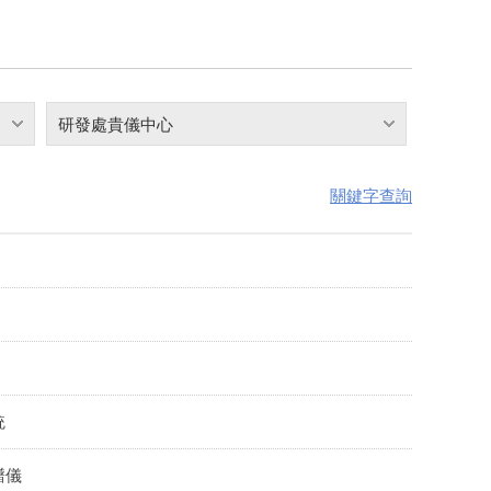
研發處貴儀中心
關鍵字查詢
統
譜儀