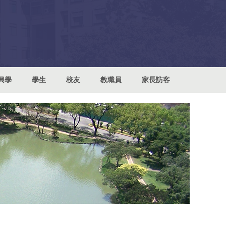
興學
學生
校友
教職員
家長訪客