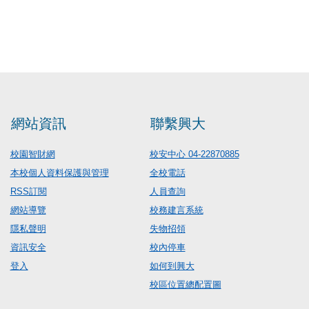
網站資訊
聯繫興大
校園智財網
校安中心 04-22870885
本校個人資料保護與管理
全校電話
RSS訂閱
人員查詢
網站導覽
校務建言系統
隱私聲明
失物招領
資訊安全
校內停車
登入
如何到興大
校區位置總配置圖