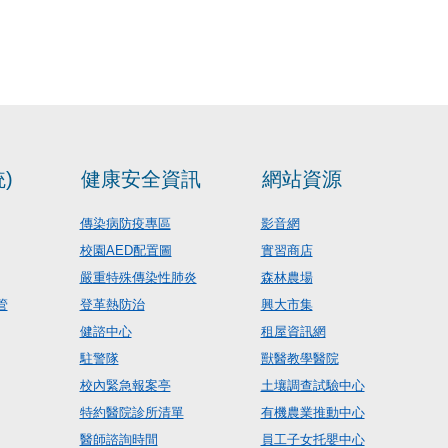
)
健康安全資訊
網站資源
傳染病防疫專區
影音網
校園AED配置圖
實習商店
嚴重特殊傳染性肺炎
森林農場
管
登革熱防治
興大市集
健諮中心
租屋資訊網
駐警隊
獸醫教學醫院
校內緊急報案亭
土壤調查試驗中心
特約醫院診所清單
有機農業推動中心
醫師諮詢時間
員工子女托嬰中心