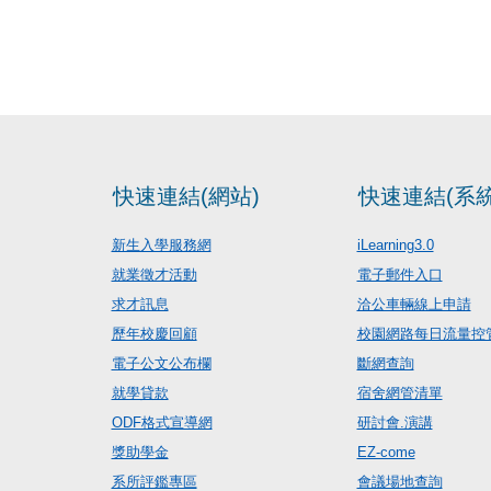
快速連結(網站)
快速連結(系統
新生入學服務網
iLearning3.0
就業徵才活動
電子郵件入口
求才訊息
洽公車輛線上申請
歷年校慶回顧
校園網路每日流量控
電子公文公布欄
斷網查詢
就學貸款
宿舍網管清單
ODF格式宣導網
研討會.演講
獎助學金
EZ-come
系所評鑑專區
會議場地查詢