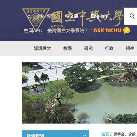
:::
網站導覽
中文版
English
校園
AED
臺灣國立大學系統
認識興大
教學
研究
行政
招生
首頁
獎學金。貸款
發燒新聞