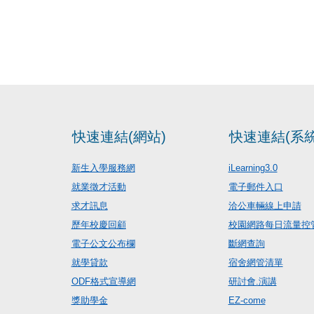
快速連結(網站)
快速連結(系統
新生入學服務網
iLearning3.0
就業徵才活動
電子郵件入口
求才訊息
洽公車輛線上申請
歷年校慶回顧
校園網路每日流量控
電子公文公布欄
斷網查詢
就學貸款
宿舍網管清單
ODF格式宣導網
研討會.演講
獎助學金
EZ-come