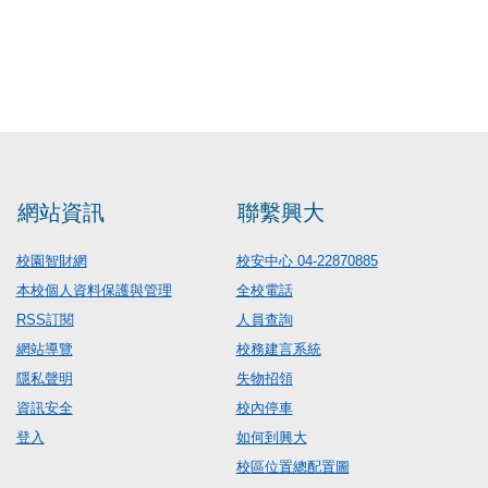
網站資訊
聯繫興大
校園智財網
校安中心 04-22870885
本校個人資料保護與管理
全校電話
RSS訂閱
人員查詢
網站導覽
校務建言系統
隱私聲明
失物招領
資訊安全
校內停車
登入
如何到興大
校區位置總配置圖