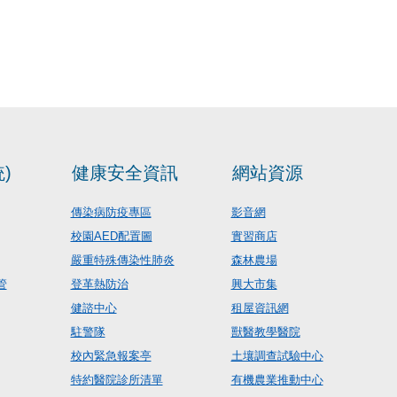
)
健康安全資訊
網站資源
傳染病防疫專區
影音網
校園AED配置圖
實習商店
嚴重特殊傳染性肺炎
森林農場
管
登革熱防治
興大市集
健諮中心
租屋資訊網
駐警隊
獸醫教學醫院
校內緊急報案亭
土壤調查試驗中心
特約醫院診所清單
有機農業推動中心