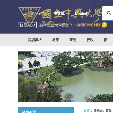
:::
網站導覽
中文版
English
校園
AED
臺灣國立大學系統
認識興大
教學
研究
行政
招生
首頁
獎學金。貸款
發燒新聞