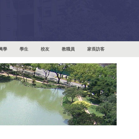
興學
學生
校友
教職員
家長訪客