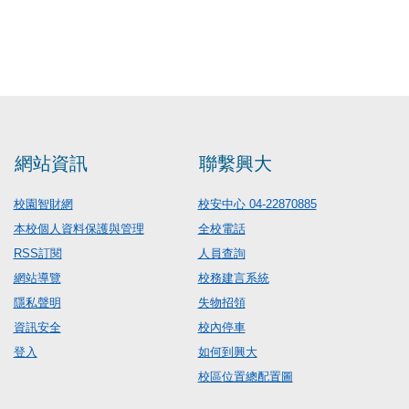
網站資訊
聯繫興大
校園智財網
校安中心 04-22870885
本校個人資料保護與管理
全校電話
RSS訂閱
人員查詢
網站導覽
校務建言系統
隱私聲明
失物招領
資訊安全
校內停車
登入
如何到興大
校區位置總配置圖