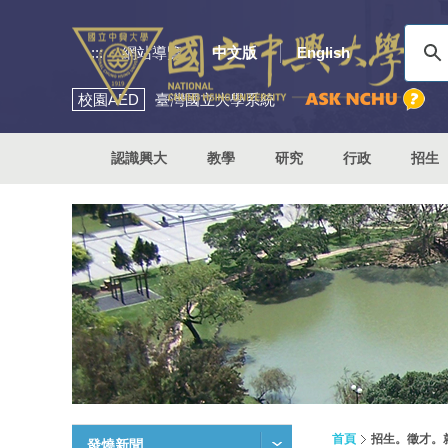
:::
網站導覽
中文版
English
校園
AED
臺灣國立大學系統
認識興大
教學
研究
行政
招生
首頁
招生。徵才。
發燒新聞