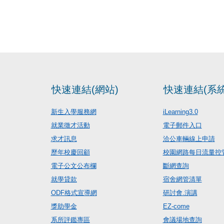
快速連結(網站)
快速連結(系統
新生入學服務網
iLearning3.0
就業徵才活動
電子郵件入口
求才訊息
洽公車輛線上申請
歷年校慶回顧
校園網路每日流量控
電子公文公布欄
斷網查詢
就學貸款
宿舍網管清單
ODF格式宣導網
研討會.演講
獎助學金
EZ-come
系所評鑑專區
會議場地查詢