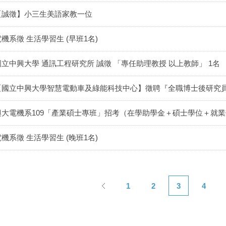
【誠徵】小三生美語家教一位
電機系徵 生活學習生 (早班1名)
國立中興大學 通訊工程研究所 誠徵 「專任助理教授 以上教師」 1名
【國立中興大學智慧電動車及綠能科技中心】徵聘『全職博士後研究
興大電機系109「產業碩士專班」招考（在學助學金＋碩士學位＋就
電機系徵 生活學習生 (晚班1名)
1
2
3
4