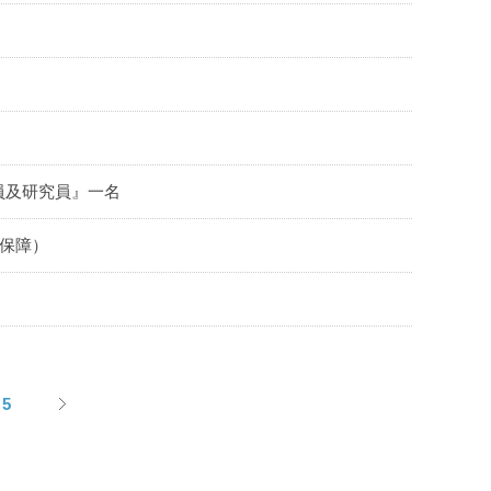
員及研究員』一名
業保障）
5