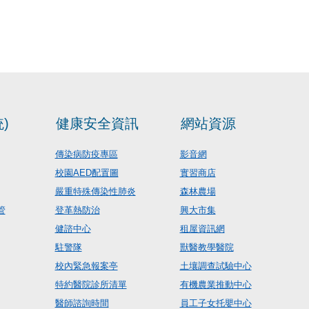
)
健康安全資訊
網站資源
傳染病防疫專區
影音網
校園AED配置圖
實習商店
嚴重特殊傳染性肺炎
森林農場
管
登革熱防治
興大市集
健諮中心
租屋資訊網
駐警隊
獸醫教學醫院
校內緊急報案亭
土壤調查試驗中心
特約醫院診所清單
有機農業推動中心
醫師諮詢時間
員工子女托嬰中心