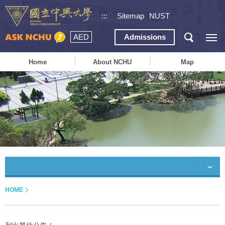
:::
Sitemap
NUST
AED
Admissions
Home
About NCHU
Map
HOME