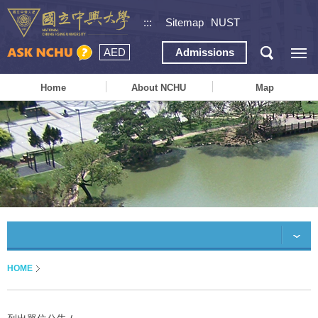
:::
Sitemap
NUST
AED
Admissions
Home
About NCHU
Map
HOME