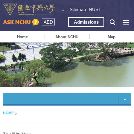
:::
Sitemap
NUST
AED
Admissions
Home
About NCHU
Map
HOME