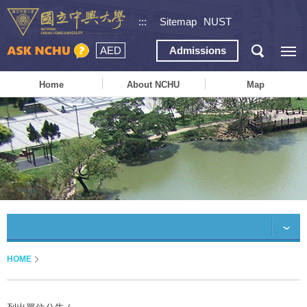
:::
Sitemap
NUST
AED
Admissions
Home
About NCHU
Map
HOME