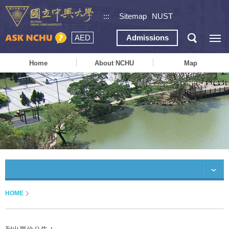
:::
Sitemap
NUST
AED
Admissions
Home
About NCHU
Map
HOME