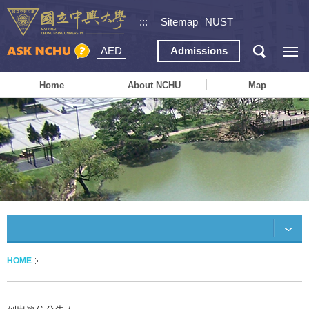
:::
Sitemap
NUST
AED
Admissions
Home
About NCHU
Map
HOME