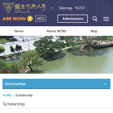
:::
Sitemap
NUST
AED
Admissions
Home
About NCHU
Map
Scholarship
HOME
Scholarship
Scholarship