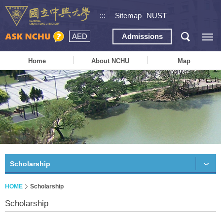
:::
Sitemap
NUST
AED
Admissions
Home
About NCHU
Map
Scholarship
HOME
Scholarship
Scholarship