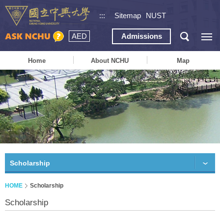
:::
Sitemap
NUST
AED
Admissions
Home
About NCHU
Map
Scholarship
HOME
Scholarship
Scholarship