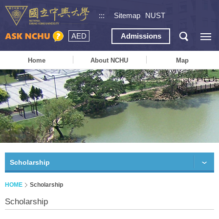
:::
Sitemap
NUST
AED
Admissions
Home
About NCHU
Map
Scholarship
HOME
Scholarship
Scholarship