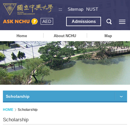
:::
Sitemap
NUST
AED
Admissions
Home
About NCHU
Map
Scholarship
HOME
Scholarship
Scholarship